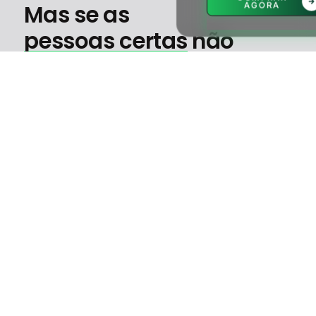
Mas se as
AGORA
pessoas certas
não
souberem que você
existe,
nada acontece.
O que vejo todos os dias são empreendedores e
autônomos tentando postar no Instagram conteúdos
todos os dias sem estratégia e quando pagam pelos
anúncios não sabem nem configurar a conta direito e
no fim… Zero resultados.
Chegou a hora de mudar isso em questão de dias,
com um método simples, direto e feito para iniciantes.
QUERO COMEÇAR AGORA